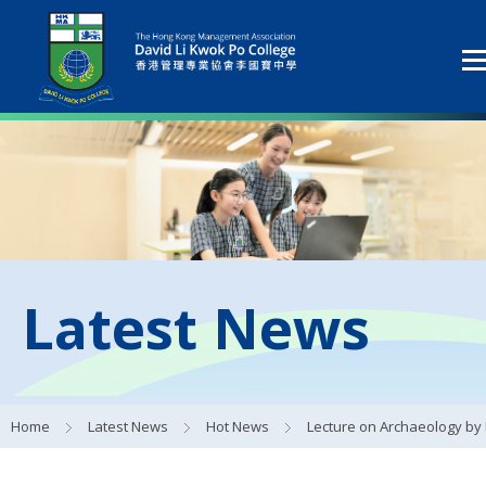
Latest News
Home
Latest News
Hot News
Lecture on Archaeology by Professor Tang Jigen 著名考古學家唐際根教授蒞